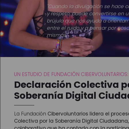
"Cuando la divulgación se hace co
y respeto, puede convertirse en 
brújula que nos ayuda a orientar
entre el ruido y a pensar por noso
mismas."
UN ESTUDIO DE FUNDACIÓN CIBERVOLUNTARIOS:
Declaración Colectiva p
Soberanía Digital Ciud
La Fundación
Cibervoluntarios lidera el proce
Colectiva por la Soberanía Digital Ciudadana,
colaborativo que ha contado con la particip