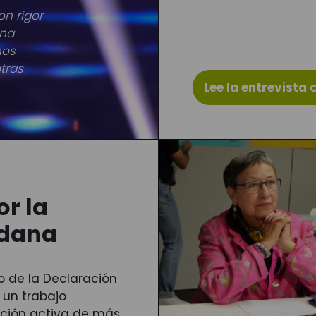
n rigor
una
nos
tras
Lee la entrevista
or la
adana
so de la Declaración
 un trabajo
ación activa de más