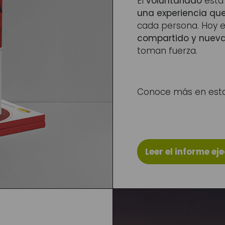
El
voluntariado
está 
una experiencia que
cada persona. Hoy 
compartido y nueva
toman fuerza.
Conoce más en esta 
Leer el informe ej