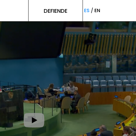
DEFIENDE
ES
/
EN