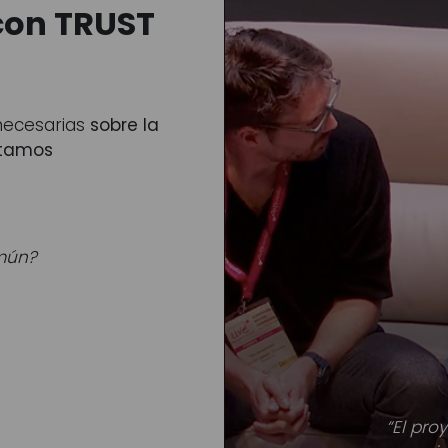
 con TRUST
necesarias
sobre la
estamos
mún?
“El pro